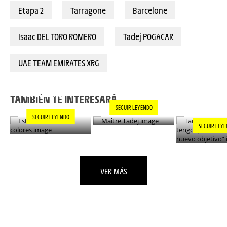
Etapa 2
Tarragone
Barcelone
Isaac DEL TORO ROMERO
Tadej POGACAR
UAE TEAM EMIRATES XRG
TADEJ POGA
MAÎTRE TADEJ
ESTILO EN TODOS
“AHORA TE
LOS COLORES
ENCONTRAR
TAMBIÉN TE INTERESARÁ...
NUEVO OBJ
SEGUIR LEYENDO
SEGUIR LEYENDO
SEGUIR LEY
VER MÁS