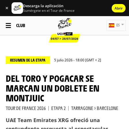
Descarga la aplicación
✕
Abrir
Sumérgete en el Tour de France
CLUB
ES
04/07 > 26/07/2026
RESUMEN DE LA ETAPA
5 julio 2026 - 18:00 [GMT + 2]
DEL TORO Y POGACAR SE
MARCAN UN DOBLETE EN
MONTJUIC
TOUR DE FRANCE 2026
|
ETAPA 2
|
TARRAGONE > BARCELONE
UAE Team Emirates XRG ofreció una
contundente respuesta al espectacular