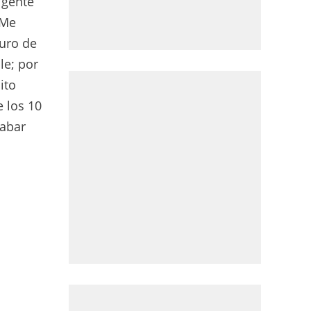
 gente
 Me
guro de
le; por
ito
e los 10
cabar