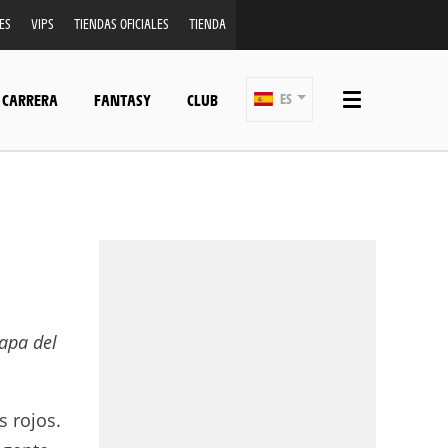
ES
VIPS
TIENDAS OFICIALES
TIENDA
 CARRERA
FANTASY
CLUB
ES
tapa del
s rojos.