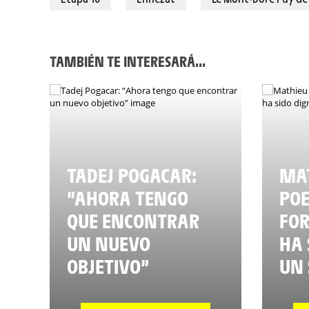
TAMBIÉN TE INTERESARÁ...
TADEJ POGACAR:
MAT
“AHORA TENGO
POE
QUE ENCONTRAR
FO
UN NUEVO
HA 
OBJETIVO”
UN 