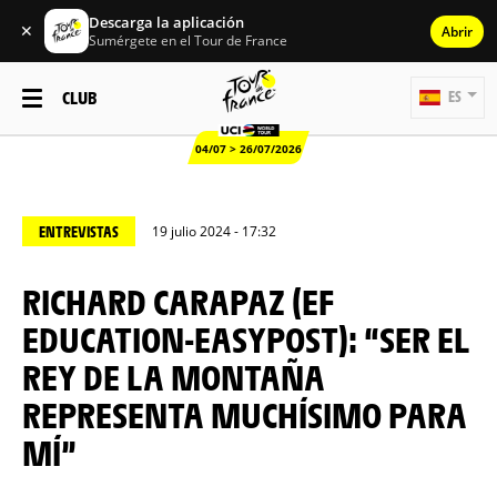
Descarga la aplicación
✕
Abrir
Sumérgete en el Tour de France
CLUB
ES
04/07 > 26/07/2026
ENTREVISTAS
19 julio 2024 - 17:32
RICHARD CARAPAZ (EF
EDUCATION-EASYPOST): “SER EL
REY DE LA MONTAÑA
REPRESENTA MUCHÍSIMO PARA
MÍ”