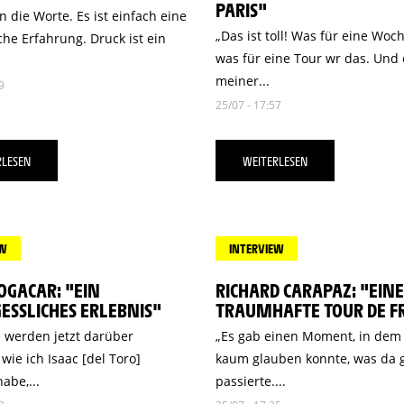
PARIS"
n die Worte. Es ist einfach eine
„Das ist toll! Was für eine Woc
he Erfahrung. Druck ist ein
was für eine Tour wr das. Und 
meiner...
9
25/07 - 17:57
RLESEN
WEITERLESEN
EW
INTERVIEW
OGACAR: "EIN
RICHARD CARAPAZ: "EINE
ESSLICHES ERLEBNIS"
TRAUMHAFTE TOUR DE F
e werden jetzt darüber
„Es gab einen Moment, in dem 
wie ich Isaac [del Toro]
kaum glauben konnte, was da 
abe,...
passierte....