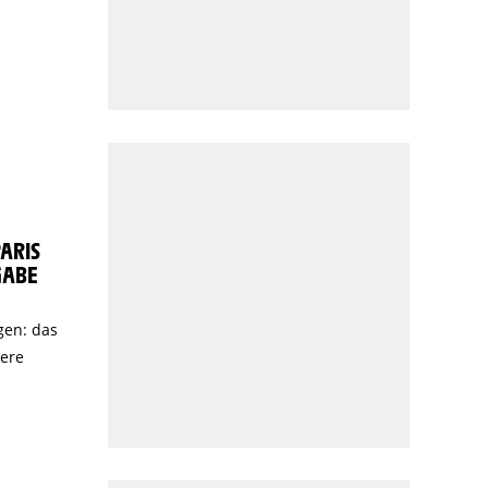
PARIS
GABE
gen: das
sere