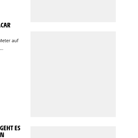
ACAR
Meter auf
..
GEHT ES
IN