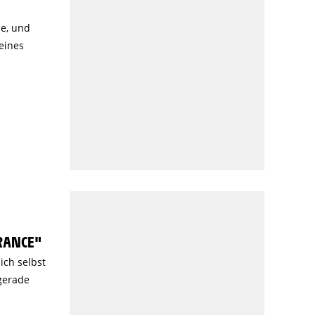
he, und
eines
RANCE"
ich selbst
gerade