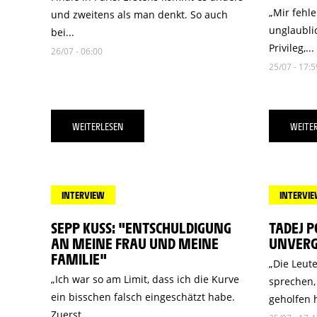
„Mir fehle
und zweitens als man denkt. So auch
unglaublic
bei...
Privileg,...
26/07 - 06:00
25/07 - 17:5
WEITERLESEN
WEITE
INTERVIEW
INTERVI
SEPP KUSS: "ENTSCHULDIGUNG
TADEJ P
AN MEINE FRAU UND MEINE
UNVERG
FAMILIE"
„Die Leut
„Ich war so am Limit, dass ich die Kurve
sprechen, 
ein bisschen falsch eingeschätzt habe.
geholfen h
Zuerst...