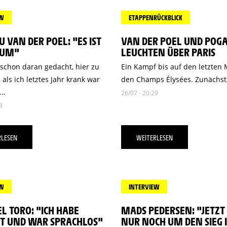
EW
ETAPPENRÜCKBLICK
 VAN DER POEL: "ES IST
VAN DER POEL UND POG
AUM"
LEUCHTEN ÜBER PARIS
 schon daran gedacht, hier zu
Ein Kampf bis auf den letzten 
als ich letztes Jahr krank war
den Champs Élysées. Zunächst.
..
26/07 - 20:29
3
RLESEN
WEITERLESEN
EW
INTERVIEW
EL TORO: "ICH HABE
MADS PEDERSEN: "JETZT 
T UND WAR SPRACHLOS"
NUR NOCH UM DEN SIEG 