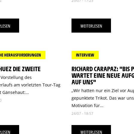
2
25/07 - 17:25
RLESEN
WEITERLESEN
CHE HERAUSFORDERUNGEN
INTERVIEW
HUEZ DIE ZWEITE
RICHARD CARAPAZ: "BIS 
WARTET EINE NEUE AUF
 Vorstellung des
AUF UNS"
rlaufs am vorletzten Tour-Tag
„Wir hatten nur ein Ziel vor Au
t Gänsehaut:...
gepunktete Trikot. Das war un
0
Motivation für...
24/07 - 18:57
RLESEN
WEITERLESEN