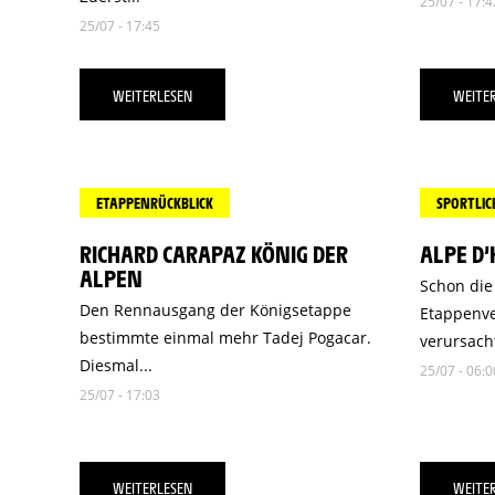
25/07 - 17:4
25/07 - 17:45
WEITERLESEN
WEITE
ETAPPENRÜCKBLICK
SPORTLI
RICHARD CARAPAZ KÖNIG DER
ALPE D’
ALPEN
Schon die
Den Rennausgang der Königsetappe
Etappenve
bestimmte einmal mehr Tadej Pogacar.
verursach
Diesmal...
25/07 - 06:0
25/07 - 17:03
WEITERLESEN
WEITE