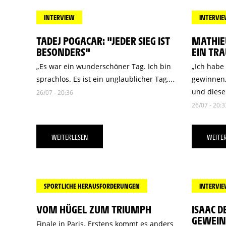
INTERVIEW
INTERVI
TADEJ POGACAR: "JEDER SIEG IST
MATHIEU
BESONDERS"
EIN TR
„Es war ein wunderschöner Tag. Ich bin
„Ich habe
sprachlos. Es ist ein unglaublicher Tag,...
gewinnen, 
und diese.
26/07 - 20:36
26/07 - 20:3
WEITERLESEN
WEITE
SPORTLICHE HERAUSFORDERUNGEN
INTERVI
VOM HÜGEL ZUM TRIUMPH
ISAAC D
GEWEIN
Finale in Paris. Erstens kommt es anders