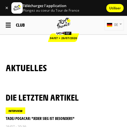
Téléchargez l'application
✕
Utiliser
Plongez au coeur du Tour de France
CLUB
DE
04/07 > 26/07/2026
AKTUELLES
DIE LETZTEN ARTIKEL
INTERVIEW
TADEJ POGACAR: "JEDER SIEG IST BESONDERS"
26/07 - 20:36