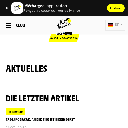
Téléchargez l'application
✕
Utiliser
Plongez au coeur du Tour de France
CLUB
DE
04/07 > 26/07/2026
AKTUELLES
DIE LETZTEN ARTIKEL
INTERVIEW
TADEJ POGACAR: "JEDER SIEG IST BESONDERS"
26/07 - 20:36