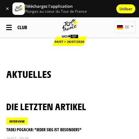
Téléchargez l'application
✕
Utiliser
Plongez au coeur du Tour de France
CLUB
DE
04/07 > 26/07/2026
AKTUELLES
DIE LETZTEN ARTIKEL
INTERVIEW
TADEJ POGACAR: "JEDER SIEG IST BESONDERS"
26/07 - 20:36