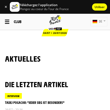
Téléchargez l'application
✕
Utiliser
Plongez au coeur du Tour de France
CLUB
DE
04/07 > 26/07/2026
AKTUELLES
DIE LETZTEN ARTIKEL
INTERVIEW
TADEJ POGACAR: "JEDER SIEG IST BESONDERS"
26/07 - 20:36